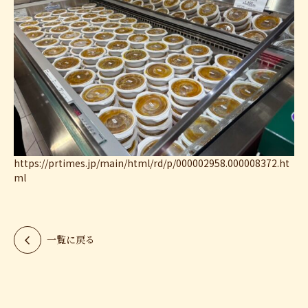
https://prtimes.jp/main/html/rd/p/000002958.000008372.ht
ml
chevron_left
一覧に戻る